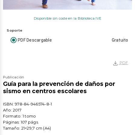
Disponible sin coste en la Biblioteca IVE
Soporte
PDF Descargable
Gratuito
file_download
PDF
Publicación
Guía para la prevención de daños por
sismo en centros escolares
ISBN: 978-84-946574-8-1
Año: 2017
Formato: 1 tomo
Páginas: 107 págs.
Tamaño: 21×29,7 cm (A4)