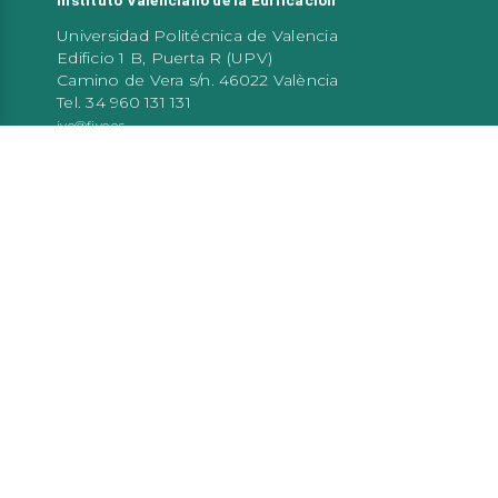
Universidad Politécnica de Valencia
Edificio 1 B, Puerta R (UPV)
Camino de Vera s/n. 46022 València
Tel. 34 960 131 131
ive@five.es
Atención al público
De 9:00 a 14:00 h de lunes a viernes
TE PUEDE INTERESAR…
Red de oficinas XALOC
Registro CHC
CaLab
Generalitat Valenciana