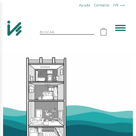
Ayuda
Contacto
IVE ⟶