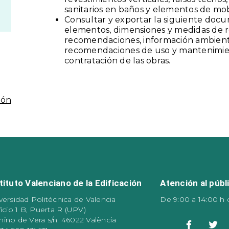
sanitarios en baños y elementos de mobi
Consultar y exportar la siguiente docu
elementos, dimensiones y medidas de r
recomendaciones, información ambienta
recomendaciones de uso y mantenimient
contratación de las obras.
ión
tituto Valenciano de la Edificación
Atención al públ
versidad Politécnica de Valencia
De 9:00 a 14:00 h 
ficio 1 B, Puerta R (UPV)
ino de Vera s/n. 46022 València