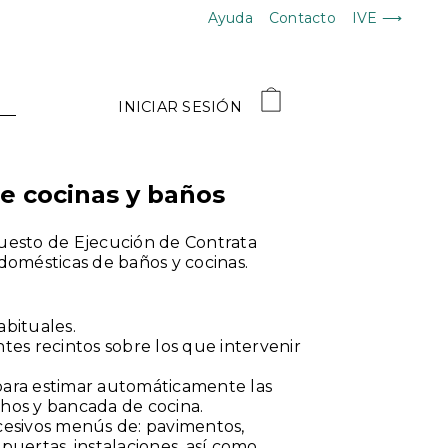
Ayuda
Contacto
IVE ⟶
INICIAR SESIÓN
e cocinas y baños
uesto de Ejecución de Contrata
domésticas de baños y cocinas.
abituales.
tes recintos sobre los que intervenir
 para estimar automáticamente las
echos y bancada de cocina.
cesivos menús de: pavimentos,
 puertas, instalaciones, así como