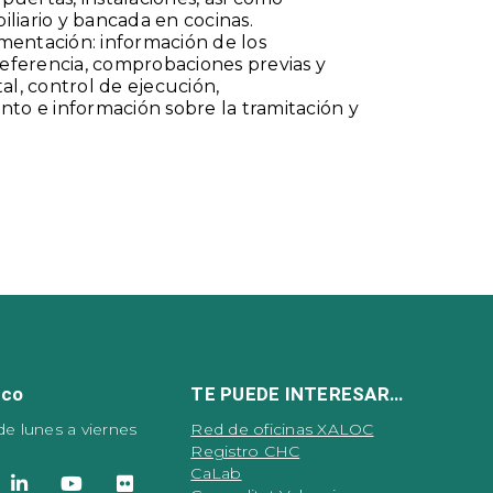
liario y bancada en cocinas.
mentación: información de los
eferencia, comprobaciones previas y
l, control de ejecución,
o e información sobre la tramitación y
ico
TE PUEDE INTERESAR…
de lunes a viernes
Red de oficinas XALOC
Registro CHC
CaLab