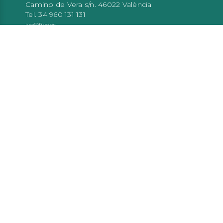
Camino de Vera s/n. 46022 València
Tel. 34 960 131 131
ive@five.es
Atención al público
De 9:00 a 14:00 h de lunes a viernes
TE PUEDE INTERESAR…
Red de oficinas XALOC
Registro CHC
CaLab
Generalitat Valenciana
Aviso legal
Politica de privacidad